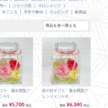
0円～
シリーズ別
サロンメリア
木ごころ
手作り素材
ラッピング
新商品
フト 香水瓶型ア
母の日ギフト 香水瓶型ア
ントS
レンジメントM
¥5,700
¥6,340
価格
税込
価格
税込