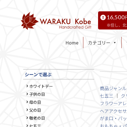
16,500
但し、北
Home
カテゴリー
シーンで選ぶ
ホワイトデー
商品ジャンル
子供の日
七五三
ク
母の日
フラワーアレ
父の日
ヘアアクセサ
がま口・バッ
敬老の日
おもちゃ・パ
七五三