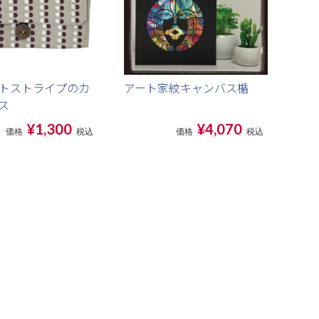
トストライプのカ
アート家紋キャンバス楯
ス
¥1,300
¥4,070
価格
税込
価格
税込