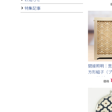
特集記事
間接照明：毘
方形組子（プ
イト付き）
価格