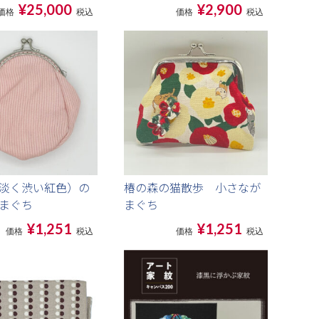
）
¥25,000
¥2,900
価格
税込
価格
税込
淡く渋い紅色）の
椿の森の猫散歩 小さなが
まぐち
まぐち
¥1,251
¥1,251
価格
税込
価格
税込