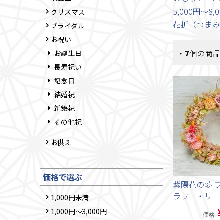
5,000円～8,
クリスマス
花折（つまみ
ブライダル
お祝い
・
7
個の商
お誕生日
長寿祝い
記念日
結婚祝
新築祝
その他祝
お供え
価格で選ぶ
紫陽花の夢 
ラワー・リー
1,000円未満
1,000円～3,000円
価格