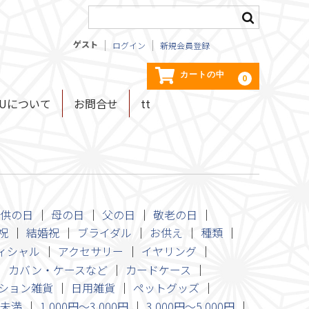
ゲスト
ログイン
新規会員登録
カートの中
0
KUについて
お問合せ
tt
供の日
母の日
父の日
敬老の日
祝
結婚祝
ブライダル
お供え
種類
ィシャル
アクセサリー
イヤリング
カバン・ケースなど
カードケース
ション雑貨
日用雑貨
ペットグッズ
円未満
1,000円～3,000円
3,000円～5,000円