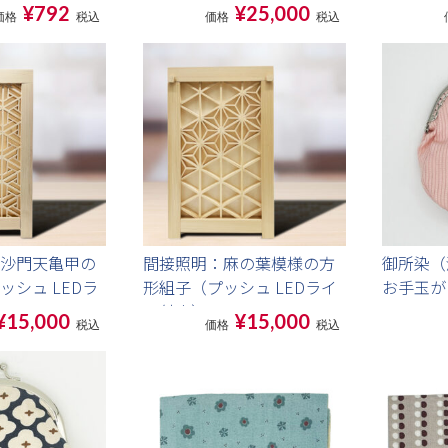
葉・胡麻
¥792
¥25,000
価格
税込
価格
税込
沙門天亀甲の
間接照明：麻の葉模様の方
御所染（
ッシュ LEDラ
形組子（プッシュ LEDライ
お手玉が
ト付き）
¥15,000
¥15,000
税込
価格
税込