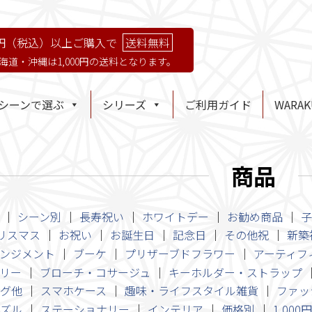
円（税込）以上ご購入で
送料無料
海道・沖縄は1,000円の送料となります。
シーンで選ぶ
シリーズ
ご利用ガイド
WARA
商品
シーン別
長寿祝い
ホワイトデー
お勧め商品
子
リスマス
お祝い
お誕生日
記念日
その他祝
新築
ンジメント
ブーケ
プリザーブドフラワー
アーティフ
リー
ブローチ・コサージュ
キーホルダー・ストラップ
グ他
スマホケース
趣味・ライフスタイル雑貨
ファッ
ズル
ステーショナリー
インテリア
価格別
1,000