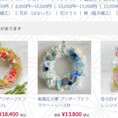
000円
8,000円～10,000円
10,000円～15,000円
15,00
細工）
花彩（はないろ）
花けうら
樹（組子細工）
品があります
プリザーブドフ
紫陽花の夢 プリザーブドフ
母の日ギ
スL
ラワー・リースM
レンジメ
¥18,400
¥13,800
税込
価格
税込