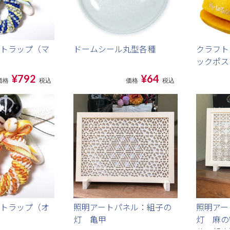
トラップ（マ
ドームシール丸型各種
クラフト
ックポス
¥792
¥64
価格
税込
価格
税込
トラップ（オ
照明アートパネル：組子の
照明アー
灯 亀甲
灯 麻の