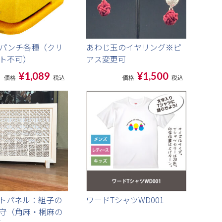
パンチ各種（クリ
あわじ玉のイヤリング※ピ
ト不可）
アス変更可
¥1,089
¥1,500
価格
税込
価格
税込
トパネル：組子の
ワードTシャツWD001
守（角麻・桐麻の