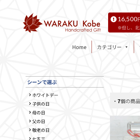
16,500
但し、北
Home
カテゴリー
シーンで選ぶ
ホワイトデー
・
7
個の商
子供の日
母の日
父の日
敬老の日
七五三