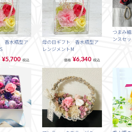
つまみ細
ンスセッ
 香水瓶型ア
母の日ギフト 香水瓶型ア
S
レンジメントM
¥5,700
¥6,340
格
税込
価格
税込