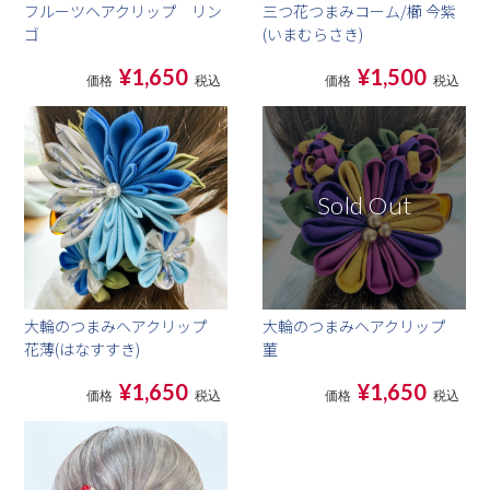
フルーツヘアクリップ リン
三つ花つまみコーム/櫛 今紫
ゴ
(いまむらさき)
¥1,650
¥1,500
価格
税込
価格
税込
Sold Out
大輪のつまみヘアクリップ
大輪のつまみヘアクリップ
花薄(はなすすき)
菫
¥1,650
¥1,650
価格
税込
価格
税込