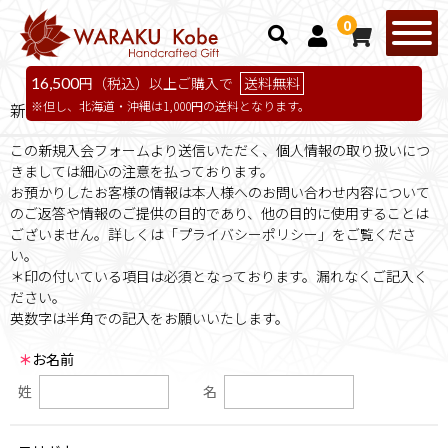
0
16,500
円（税込）以上ご購入で
送料無料
但し、北海道・沖縄は1,000円の送料となります。
新規入会フォーム
この新規入会フォームより送信いただく、個人情報の取り扱いにつ
きましては細心の注意を払っております。
お預かりしたお客様の情報は本人様へのお問い合わせ内容について
のご返答や情報のご提供の目的であり、他の目的に使用することは
ございません。詳しくは「プライバシーポリシー」をご覧くださ
い。
＊印の付いている項目は必須となっております。漏れなくご記入く
ださい。
英数字は半角での記入をお願いいたします。
＊
お名前
姓
名