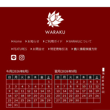
Home
お知らせ
ご利用ガイド
WARAKUについて
FEATURES
お問合せ
特定商取引法
個人情報保護方針
(
今月(2026年8月)
翌月(2026年9月)
発
日
月
火
水
木
金
土
日
月
火
水
木
金
土
送
業
1
1
2
3
4
5
務
2
3
4
5
6
7
8
6
7
8
9
10
11
12
休
9
10
11
12
13
14
15
13
14
15
16
17
18
19
日)
16
17
18
19
20
21
22
20
21
22
23
24
25
26
23
24
25
26
27
28
29
27
28
29
30
30
31