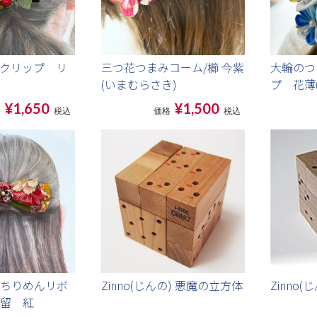
クリップ リ
三つ花つまみコーム/櫛 今紫
大輪のつ
(いまむらさき)
プ 花薄
¥1,650
¥1,500
格
税込
価格
税込
ちりめんリボ
Zinno(じんの) 悪魔の立方体
Zinno(
留 紅