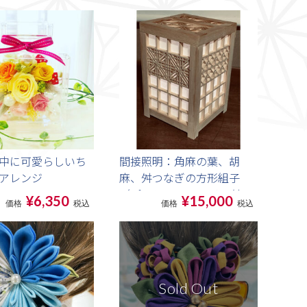
中に可愛らしいち
間接照明：角麻の葉、胡
アレンジ
麻、舛つなぎの方形組子
（プッシュ LEDライト付
¥6,350
¥15,000
価格
税込
価格
税込
き）
Sold Out