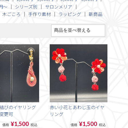
0円～
シリーズ別
サロンメリア
木ごころ
手作り素材
ラッピング
新商品
結びのイヤリング
赤い小花とあわじ玉のイヤ
変更可
リング
¥1,500
¥1,500
価格
税込
価格
税込