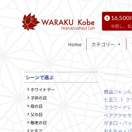
16,500
但し、北
Home
カテゴリー
シーンで選ぶ
ホワイトデー
商品ジャンル
子供の日
七五三
ク
母の日
フラワーアレ
父の日
ヘアアクセサ
がま口・バッ
敬老の日
おもちゃ・パ
七五三