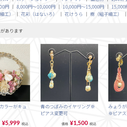
000円
8,000円～10,000円
10,000円～15,000円
15,00
細工）
花彩（はないろ）
花けうら
樹（組子細工）
品があります
カラーがキュ
青のつぼみのイヤリング※
みょうが
ピアス変更可
※ピアス
¥5,999
¥1,500
格
税込
価格
税込