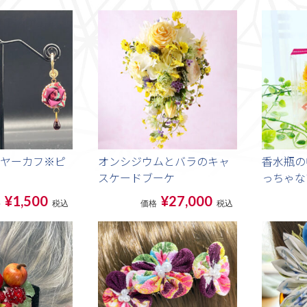
ヤーカフ※ピ
オンシジウムとバラのキャ
香水瓶の
スケードブーケ
っちゃな
¥1,500
¥27,000
格
税込
価格
税込