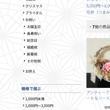
5,000円～8,
クリスマス
花折（つまみ
ブライダル
お祝い
・
7
個の商
お誕生日
長寿祝い
記念日
結婚祝
新築祝
その他祝
お供え
価格で選ぶ
アンティーク
ートなリース
1,000円未満
1,000円～3,000円
価