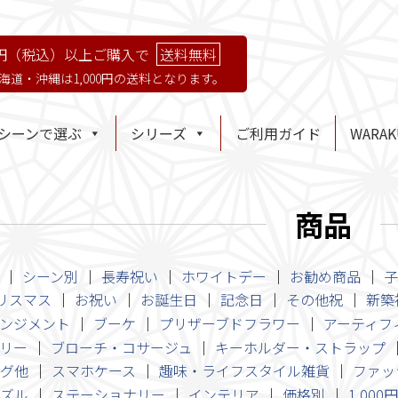
円（税込）以上ご購入で
送料無料
海道・沖縄は1,000円の送料となります。
シーンで選ぶ
シリーズ
ご利用ガイド
WARA
商品
シーン別
長寿祝い
ホワイトデー
お勧め商品
子
リスマス
お祝い
お誕生日
記念日
その他祝
新築
ンジメント
ブーケ
プリザーブドフラワー
アーティフ
リー
ブローチ・コサージュ
キーホルダー・ストラップ
グ他
スマホケース
趣味・ライフスタイル雑貨
ファッ
ズル
ステーショナリー
インテリア
価格別
1,000