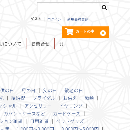
ゲスト
ログイン
新規会員登録
カートの中
0
KUについて
お問合せ
tt
供の日
母の日
父の日
敬老の日
祝
結婚祝
ブライダル
お供え
種類
ィシャル
アクセサリー
イヤリング
カバン・ケースなど
カードケース
ション雑貨
日用雑貨
ペットグッズ
円未満
1,000円～3,000円
3,000円～5,000円