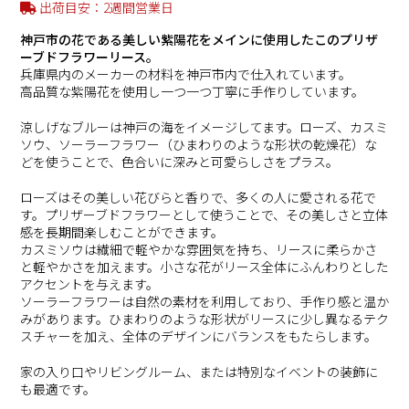
出荷目安：2週間営業日
神戸市の花である美しい紫陽花をメインに使用したこのプリザ
ーブドフラワーリース。
兵庫県内のメーカーの材料を神戸市内で仕入れています。
高品質な紫陽花を使用し一つ一つ丁寧に手作りしています。
涼しげなブルーは神戸の海をイメージしてます。ローズ、カスミ
ソウ、ソーラーフラワー（ひまわりのような形状の乾燥花）な
どを使うことで、色合いに深みと可愛らしさをプラス。
ローズはその美しい花びらと香りで、多くの人に愛される花で
す。プリザーブドフラワーとして使うことで、その美しさと立体
感を長期間楽しむことができます。
カスミソウは繊細で軽やかな雰囲気を持ち、リースに柔らかさ
と軽やかさを加えます。小さな花がリース全体にふんわりとした
アクセントを与えます。
ソーラーフラワーは自然の素材を利用しており、手作り感と温か
みがあります。ひまわりのような形状がリースに少し異なるテク
スチャーを加え、全体のデザインにバランスをもたらします。
家の入り口やリビングルーム、または特別なイベントの装飾に
も最適です。