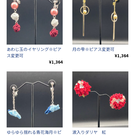
あわじ玉のイヤリング※ピア
月の雫※ピアス変更可
ス変更可
¥1,364
¥1,364
ゆらゆら揺れる青花海月※ピ
波入りダリヤ 紅