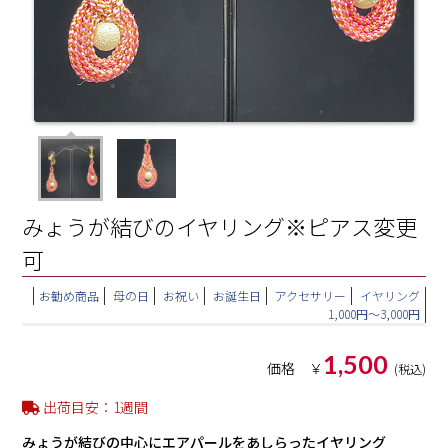
みょうが結びのイヤリング※ピアス変更
可
お勧め商品
母の日
お祝い
お誕生日
アクセサリー
イヤリング
1,000円～3,000円
1,500
価格 ￥
(税込)
出荷目安：1週間
みょうが結びの中心にエアパールをあしらったイヤリング