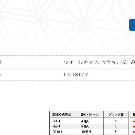
質
ウォールナッツ、ケヤキ、桜、
法
6×6×6cm