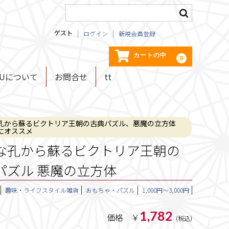
ゲスト
ログイン
新規会員登録
カートの中
0
KUについて
お問合せ
tt
孔から蘇るビクトリア王朝の古典パズル、悪魔の立方体
にオススメ
な孔から蘇るビクトリア王朝の
パズル 悪魔の立方体
趣味・ライフスタイル雑貨
おもちゃ・パズル
1,000円～3,000円
1,782
価格 ￥
(税込)