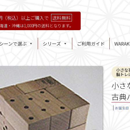
円（税込）以上ご購入で
送料無料
海道・沖縄は1,000円の送料となります。
シーンで選ぶ
シリーズ
ご利用ガイド
WARA
小さな
脳トレ
小さ
古典
お誕生日