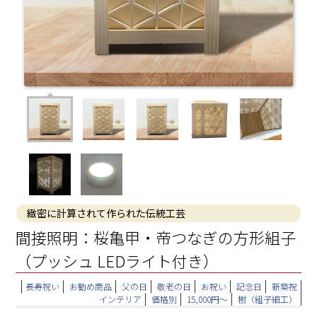
緻密に計算されて作られた伝統工芸
間接照明：桜亀甲・帝つなぎの方形組子
（プッシュ LEDライト付き）
長寿祝い
お勧め商品
父の日
敬老の日
お祝い
記念日
新築祝
インテリア
価格別
15,000円～
樹（組子細工）