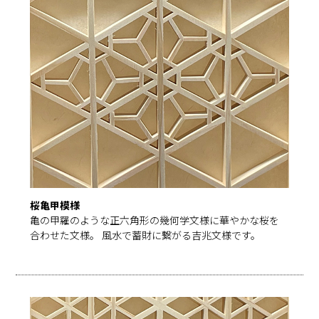
桜亀甲模様
亀の甲羅のような正六角形の幾何学文様に華やかな桜を
合わせた文様。 風水で蓄財に繋がる吉兆文様です。